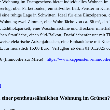
e Wohnung im Dachgeschoss bietet individuelles Wohnen im 
erfügt über Parkettböden, ein stilvolles Bad, Fenster in Kuns
eine ruhige Lage in Schwitten. Ideal für eine Einzelperson, d
e Wohnung zwei Zimmer, eine Wohnfläche von ca. 66 m², ein 
Echtholzparkett, eine Waschmaschine und Trockner innerha
chen Staufläche, einen Süd-Balkon, Dachflächenfenster mit T
ilweise elektrische Außenjalousien, eine Einbauküche mit Koc
tz für monatlich 15,00 Euro. Verfügbar ab dem 01.01.2025 ode
6 (Immobilie zur Miete) |
https://www.kappenstein-immobili
l
 einer penthouseähnlichen Wohnung im Grünen?