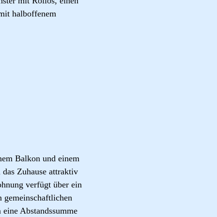
nster mit Rollos, einen
 mit halboffenem
einem Balkon und einem
das Zuhause attraktiv
hnung verfügt über ein
n gemeinschaftlichen
n eine Abstandssumme