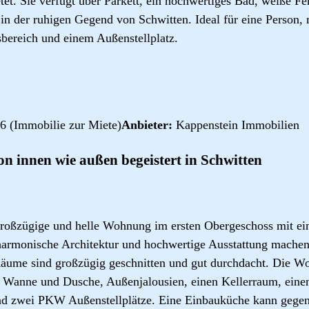
tet. Sie verfügt über Parkett, ein hochwertiges Bad, weiße Fe
in der ruhigen Gegend von Schwitten. Ideal für eine Person,
ereich und einem Außenstellplatz.
6 (Immobilie zur Miete)
Anbieter:
Kappenstein Immobilien
on innen wie außen begeistert in Schwitten
 großzügige und helle Wohnung im ersten Obergeschoss mit 
harmonische Architektur und hochwertige Ausstattung machen 
äume sind großzügig geschnitten und gut durchdacht. Die Wo
t Wanne und Dusche, Außenjalousien, einen Kellerraum, eine
d zwei PKW Außenstellplätze. Eine Einbauküche kann gege